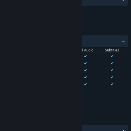
LINKS & INFO
LANGUAGES
English and 13 more
Interface
Full Audio
Subtitles
English
✔
✔
✔
French
✔
✔
✔
Italian
✔
✔
✔
German
✔
✔
✔
Spanish - Spain
✔
✔
✔
See all 14 supported languages
RATINGS
Age rating for: ESRB
View Steam Achievements
(38)