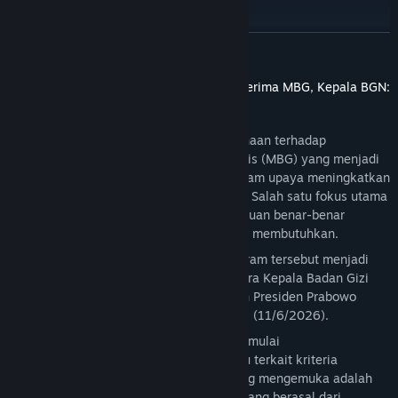
toto777 link
toto777 login
READ MORE
toto777 alternatif
TOTO777 : Anak Orang Kaya Kini Tidak Terima MBG, Kepala BGN:
Prabowo Langsung Senang Banget.
Pemerintah terus melakukan penyempurnaan terhadap
pelaksanaan Program Makan Bergizi Gratis (MBG) yang menjadi
salah satu program strategis nasional dalam upaya meningkatkan
kualitas sumber daya manusia Indonesia. Salah satu fokus utama
evaluasi saat ini adalah memastikan bantuan benar-benar
diterima oleh kelompok masyarakat yang membutuhkan.
Pembahasan mengenai optimalisasi program tersebut menjadi
salah satu agenda dalam pertemuan antara Kepala Badan Gizi
Nasional (BGN), Nanik S. Deyang, dengan Presiden Prabowo
Subianto di Istana Negara, Jakarta, Kamis (11/6/2026).
Dalam kesempatan tersebut, pemerintah mulai
mempertimbangkan sejumlah skema baru terkait kriteria
penerima manfaat. Salah satu usulan yang mengemuka adalah
pembatasan bantuan bagi peserta didik yang berasal dari