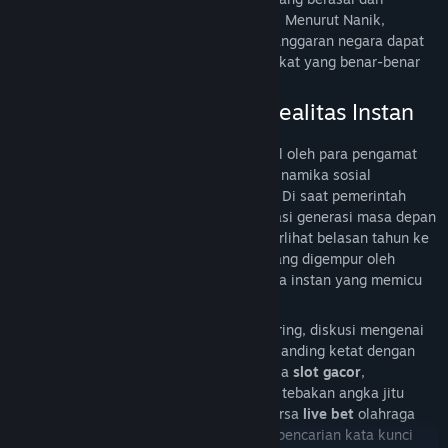
keluarga dengan kondisi ekonomi mapan. Menurut Nanik,
langkah tersebut bertujuan agar alokasi anggaran negara dapat
lebih terfokus kepada kelompok masyarakat yang benar-benar
memerlukan dukungan gizi tambahan.
Investasi Masa Depan vs Realitas Instan
Jagat Maya
Langkah evaluasi ini dinilai sangat krusial oleh para pengamat
kebijakan publik, terutama jika melihat dinamika sosial
masyarakat urban dan pedesaan saat ini. Di saat pemerintah
sedang berjuang keras membangun fondasi generasi masa depan
lewat investasi gizi yang hasilnya baru terlihat belasan tahun ke
depan, ruang digital Indonesia justru sedang digempur oleh
fenomena sebaliknya—yaitu budaya serba instan yang memicu
adrenalin tinggi.
Di media sosial dan berbagai platform daring, diskusi mengenai
anggaran gizi anak sekolah ini kerap bersanding ketat dengan
topik-topik populer seputar perburuan pola
slot gacor
,
perputaran modal di platform
slot online
, tebakan angka jitu
toto4D
, hingga keputusan kilat dalam bursa
live bet
olahraga
internasional. Fenomena tingginya trafik pencarian kata kunci