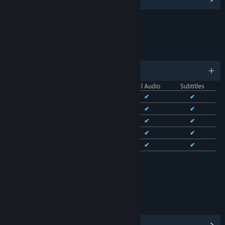
LINKS & INFO
LANGUAGES
English and 13 more
Interface
Full Audio
Subtitles
English
✔
✔
✔
French
✔
✔
✔
Italian
✔
✔
✔
German
✔
✔
✔
Spanish - Spain
✔
✔
✔
See all 14 supported languages
RATINGS
Age rating for: ESRB
View Steam Achievements
(38)