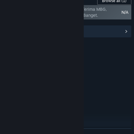
Content For toto777 Lotre Togel
Browse all
(1)
TOTO777 : Anak Orang Kaya Kini Tidak Terima MBG,
N/A
Kepala BGN: Prabowo Langsung Senang Banget.
View Community Hub
About Lotre Togel
Keyword :
toto777 Togel
Hadiah Togel
Togel Online
Togel 10 Juta
Nomor Togel 4D
toto777 resmi
toto777 link
toto777 login
READ MORE