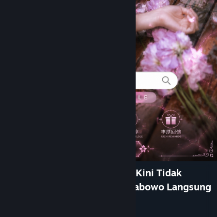
TOTO777 : Anak Orang Kaya Kini Tidak
Terima MBG, Kepala BGN: Prabowo Langsung
Senang Banget.
Developer
toto777