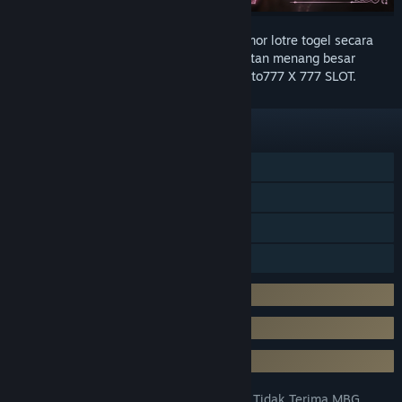
Agen toto777
menampung pembelian nomor lotre togel secara
eceran, namun pemain tetap berkesempatan menang besar
dengan hadiah utama senilai 10 juta di toto777 X 777 SLOT.
FEATURES
Togel 10 Juta
Nomor Togel 4D
toto777 BANDAR TOTO 4D
toto777 Lotre Togel
Betting Togel Mulai Dari 100 Perak
Terima Pembelian Nomor Lotre Eceran
Hadiah Lotre Togel 4D 10 Juta Rupiah
TOTO777 : Anak Orang Kaya Kini Tidak Terima MBG,
TITLE: