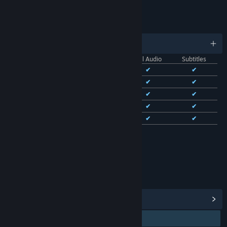
LINKS & INFO
LANGUAGES
English and 13 more
Interface
Full Audio
Subtitles
English
✔
✔
✔
French
✔
✔
✔
Italian
✔
✔
✔
German
✔
✔
✔
Spanish - Spain
✔
✔
✔
See all 14 supported languages
RATINGS
Age rating for: ESRB
View Steam Achievements
(38)