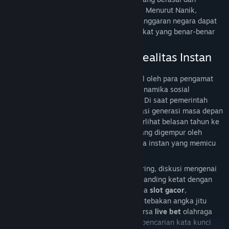
keluarga dengan kondisi ekonomi mapan. Menurut Nanik,
langkah tersebut bertujuan agar alokasi anggaran negara dapat
lebih terfokus kepada kelompok masyarakat yang benar-benar
memerlukan dukungan gizi tambahan.
Investasi Masa Depan vs Realitas Instan
Jagat Maya
Langkah evaluasi ini dinilai sangat krusial oleh para pengamat
kebijakan publik, terutama jika melihat dinamika sosial
masyarakat urban dan pedesaan saat ini. Di saat pemerintah
sedang berjuang keras membangun fondasi generasi masa depan
lewat investasi gizi yang hasilnya baru terlihat belasan tahun ke
depan, ruang digital Indonesia justru sedang digempur oleh
fenomena sebaliknya—yaitu budaya serba instan yang memicu
adrenalin tinggi.
Di media sosial dan berbagai platform daring, diskusi mengenai
anggaran gizi anak sekolah ini kerap bersanding ketat dengan
topik-topik populer seputar perburuan pola
slot gacor
,
perputaran modal di platform
slot online
, tebakan angka jitu
toto4D
, hingga keputusan kilat dalam bursa
live bet
olahraga
internasional. Fenomena tingginya trafik pencarian kata kunci