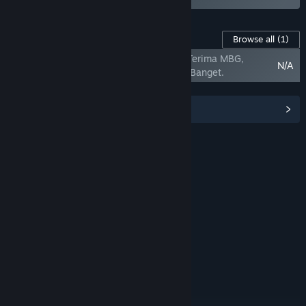
Content For toto777 Lotre Togel
Browse all
(1)
TOTO777 : Anak Orang Kaya Kini Tidak Terima MBG,
N/A
Kepala BGN: Prabowo Langsung Senang Banget.
View Community Hub
About Lotre Togel
Keyword :
toto777 Togel
Hadiah Togel
Togel Online
Togel 10 Juta
Nomor Togel 4D
toto777 resmi