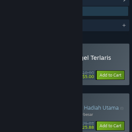
Awards
Pengecer Angka Lotre Togel Terlaris
Pemasangan Togel Nominal Kecil
$10.00
-50%
Add to Cart
$5.00
Prize Lotre Togel Terbesar
Hadiah Utama
(!)
Julukan toto777
Bandar Togel
->
Prize Terbesar
$75.88
-75%
Bundle info
Add to Cart
$25.88