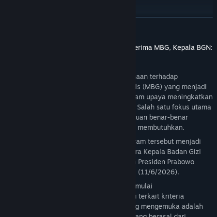
toto777 link
toto777 login
READ MORE
toto777 alternatif
TOTO777 : Anak Orang Kaya Kini Tidak Terima MBG, Kepala BGN:
Prabowo Langsung Senang Banget.
Pemerintah terus melakukan penyempurnaan terhadap
pelaksanaan Program Makan Bergizi Gratis (MBG) yang menjadi
salah satu program strategis nasional dalam upaya meningkatkan
kualitas sumber daya manusia Indonesia. Salah satu fokus utama
evaluasi saat ini adalah memastikan bantuan benar-benar
diterima oleh kelompok masyarakat yang membutuhkan.
Pembahasan mengenai optimalisasi program tersebut menjadi
salah satu agenda dalam pertemuan antara Kepala Badan Gizi
Nasional (BGN), Nanik S. Deyang, dengan Presiden Prabowo
Subianto di Istana Negara, Jakarta, Kamis (11/6/2026).
Dalam kesempatan tersebut, pemerintah mulai
mempertimbangkan sejumlah skema baru terkait kriteria
penerima manfaat. Salah satu usulan yang mengemuka adalah
pembatasan bantuan bagi peserta didik yang berasal dari