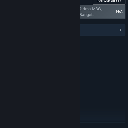
Content For toto777 Lotre Togel
Browse all
(1)
TOTO777 : Anak Orang Kaya Kini Tidak Terima MBG,
N/A
Kepala BGN: Prabowo Langsung Senang Banget.
View Community Hub
About Lotre Togel
Keyword :
toto777 Togel
Hadiah Togel
Togel Online
Togel 10 Juta
Nomor Togel 4D
toto777 resmi
toto777 link
toto777 login
READ MORE