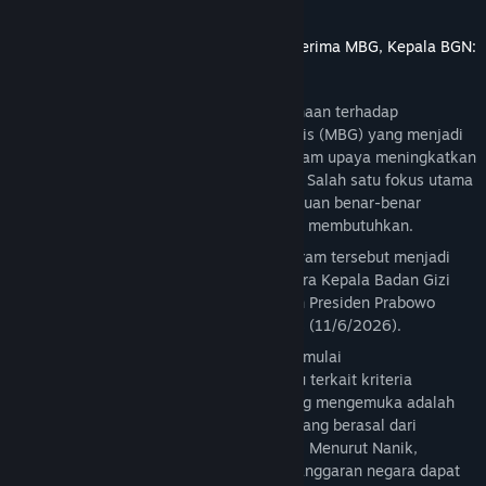
toto777 alternatif
TOTO777 : Anak Orang Kaya Kini Tidak Terima MBG, Kepala BGN:
Prabowo Langsung Senang Banget.
Pemerintah terus melakukan penyempurnaan terhadap
pelaksanaan Program Makan Bergizi Gratis (MBG) yang menjadi
salah satu program strategis nasional dalam upaya meningkatkan
kualitas sumber daya manusia Indonesia. Salah satu fokus utama
evaluasi saat ini adalah memastikan bantuan benar-benar
diterima oleh kelompok masyarakat yang membutuhkan.
Pembahasan mengenai optimalisasi program tersebut menjadi
salah satu agenda dalam pertemuan antara Kepala Badan Gizi
Nasional (BGN), Nanik S. Deyang, dengan Presiden Prabowo
Subianto di Istana Negara, Jakarta, Kamis (11/6/2026).
Dalam kesempatan tersebut, pemerintah mulai
mempertimbangkan sejumlah skema baru terkait kriteria
penerima manfaat. Salah satu usulan yang mengemuka adalah
pembatasan bantuan bagi peserta didik yang berasal dari
keluarga dengan kondisi ekonomi mapan. Menurut Nanik,
langkah tersebut bertujuan agar alokasi anggaran negara dapat