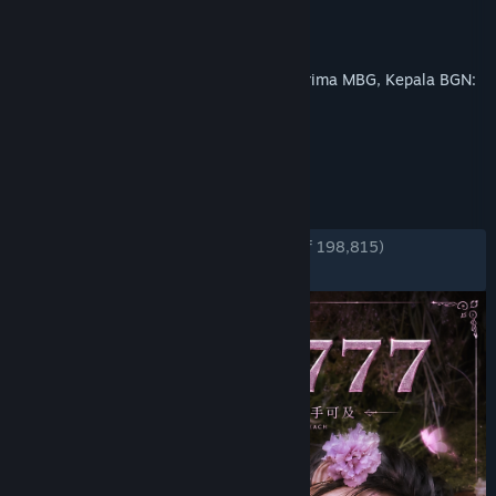
Publisher
wukong
Released
May 14, 2026
toto777 - Anak Orang Kaya Kini Tidak Terima MBG, Kepala BGN:
Prabowo Langsung Senang Banget.
TAGS
+
REVIEWS
ENGLISH REVIEWS
Very Positive
(83% of 198,815)
RECENT:
Very Positive
(87% of 7,691)