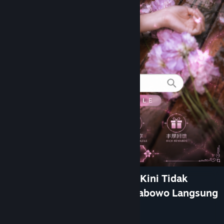
TOTO777 : Anak Orang Kaya Kini Tidak
Terima MBG, Kepala BGN: Prabowo Langsung
Senang Banget.
Developer
toto777