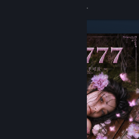
Sign in
Store
Community
About
Support
Change language
Get the Steam Mobile App
View desktop website