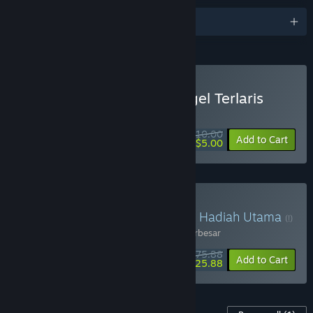
Awards
Pengecer Angka Lotre Togel Terlaris
Pemasangan Togel Nominal Kecil
$10.00
-50%
Add to Cart
$5.00
Prize Lotre Togel Terbesar
Hadiah Utama
(!)
Julukan toto777
Bandar Togel
->
Prize Terbesar
$75.88
-75%
Bundle info
Add to Cart
$25.88