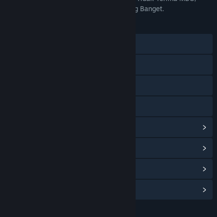
Kepala BGN: Prabowo Langsung Senang Banget.
Togel 10 Juta
GENRE:
May 14, 2026
RELEASE DATE:
Visit the website
Discord
View health warnings
View privacy policy
View update history
Read related news
View discussions
Find Community Groups