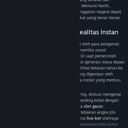
keluarga dengan kondisi ekonomi mapan. Menurut Nanik,
langkah tersebut bertujuan agar alokasi anggaran negara dapat
lebih terfokus kepada kelompok masyarakat yang benar-benar
memerlukan dukungan gizi tambahan.
Investasi Masa Depan vs Realitas Instan
Jagat Maya
Langkah evaluasi ini dinilai sangat krusial oleh para pengamat
kebijakan publik, terutama jika melihat dinamika sosial
masyarakat urban dan pedesaan saat ini. Di saat pemerintah
sedang berjuang keras membangun fondasi generasi masa depan
lewat investasi gizi yang hasilnya baru terlihat belasan tahun ke
depan, ruang digital Indonesia justru sedang digempur oleh
fenomena sebaliknya—yaitu budaya serba instan yang memicu
adrenalin tinggi.
Di media sosial dan berbagai platform daring, diskusi mengenai
anggaran gizi anak sekolah ini kerap bersanding ketat dengan
topik-topik populer seputar perburuan pola
slot gacor
,
perputaran modal di platform
slot online
, tebakan angka jitu
toto4D
, hingga keputusan kilat dalam bursa
live bet
olahraga
internasional. Fenomena tingginya trafik pencarian kata kunci