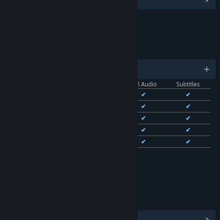
LINKS & INFO
LANGUAGES
English and 13 more
Interface
Full Audio
Subtitles
English
✔
✔
✔
French
✔
✔
✔
Italian
✔
✔
✔
German
✔
✔
✔
Spanish - Spain
✔
✔
✔
See all 14 supported languages
RATINGS
Age rating for: ESRB
View Steam Achievements
(38)