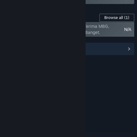
Content For toto777 Lotre Togel
Browse all
(1)
TOTO777 : Anak Orang Kaya Kini Tidak Terima MBG,
N/A
Kepala BGN: Prabowo Langsung Senang Banget.
View Community Hub
About Lotre Togel
Keyword :
toto777 Togel
Hadiah Togel
Togel Online
Togel 10 Juta
Nomor Togel 4D
toto777 resmi