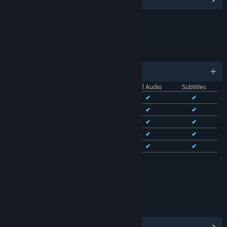
LINKS & INFO
LANGUAGES
English and 13 more
Interface
Full Audio
Subtitles
English
✔
✔
✔
French
✔
✔
✔
Italian
✔
✔
✔
German
✔
✔
✔
Spanish - Spain
✔
✔
✔
See all 14 supported languages
RATINGS
Age rating for: ESRB
View Steam Achievements
(38)