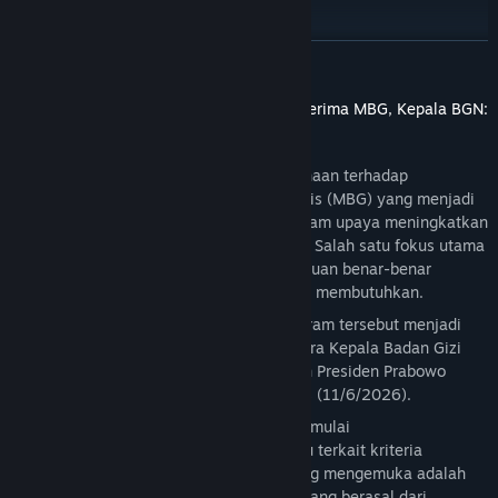
toto777 link
toto777 login
READ MORE
toto777 alternatif
TOTO777 : Anak Orang Kaya Kini Tidak Terima MBG, Kepala BGN:
Prabowo Langsung Senang Banget.
Pemerintah terus melakukan penyempurnaan terhadap
pelaksanaan Program Makan Bergizi Gratis (MBG) yang menjadi
salah satu program strategis nasional dalam upaya meningkatkan
kualitas sumber daya manusia Indonesia. Salah satu fokus utama
evaluasi saat ini adalah memastikan bantuan benar-benar
diterima oleh kelompok masyarakat yang membutuhkan.
Pembahasan mengenai optimalisasi program tersebut menjadi
salah satu agenda dalam pertemuan antara Kepala Badan Gizi
Nasional (BGN), Nanik S. Deyang, dengan Presiden Prabowo
Subianto di Istana Negara, Jakarta, Kamis (11/6/2026).
Dalam kesempatan tersebut, pemerintah mulai
mempertimbangkan sejumlah skema baru terkait kriteria
penerima manfaat. Salah satu usulan yang mengemuka adalah
pembatasan bantuan bagi peserta didik yang berasal dari