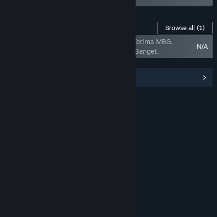
Content For toto777 Lotre Togel
Browse all
(1)
TOTO777 : Anak Orang Kaya Kini Tidak Terima MBG,
N/A
Kepala BGN: Prabowo Langsung Senang Banget.
View Community Hub
About Lotre Togel
Keyword :
toto777 Togel
Hadiah Togel
Togel Online
Togel 10 Juta
Nomor Togel 4D
toto777 resmi