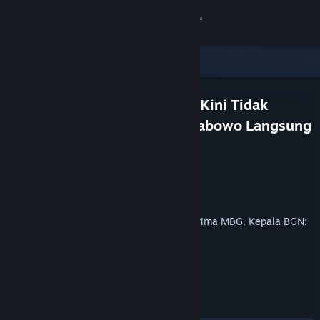
Sign in
Store
Community
TOTO777 : Anak Orang Kaya Kini Tidak
Terima MBG, Kepala BGN: Prabowo Langsung
About
Senang Banget.
Developer
toto777
Support
Publisher
wukong
Released
May 14, 2026
Change language
toto777 - Anak Orang Kaya Kini Tidak Terima MBG, Kepala BGN:
Prabowo Langsung Senang Banget.
Get the Steam Mobile App
TAGS
+
View desktop website
REVIEWS