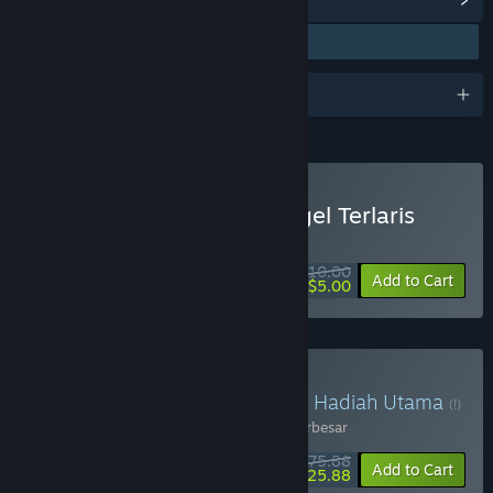
Awards
Pengecer Angka Lotre Togel Terlaris
Pemasangan Togel Nominal Kecil
$10.00
-50%
Add to Cart
$5.00
Prize Lotre Togel Terbesar
Hadiah Utama
(!)
Julukan toto777
Bandar Togel
->
Prize Terbesar
$75.88
-75%
Bundle info
Add to Cart
$25.88