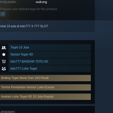
wukong
PUBLISHER:
Popular user-defined tags for this product:
+
ai 10 juta di toto777 X 777 SLOT.
Togel 10 Juta
Nomor Togel 4D
toto777 BANDAR TOTO 4D
toto777 Lotre Togel
Betting Togel Mulai Dari 100 Perak
Terima Pembelian Nomor Lotre Eceran
Hadiah Lotre Togel 4D 10 Juta Rupiah
Languages
: