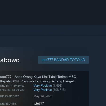
Prabowo
toto777 BANDAR TOTO 4D
toto777 - Anak Orang Kaya Kini Tidak Terima MBG,
Kepala BGN: Prabowo Langsung Senang Banget.
Very Positive
(7,691)
RECENT REVIEWS:
Very Positive
(198,815)
ENGLISH REVIEWS:
May 14, 2026
RELEASE DATE:
toto777
DEVELOPER: