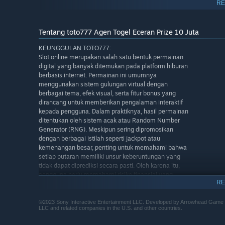
RE
Selain berfokus pada nutrisi peserta didik, pelaksanaan 
dengan melibatkan pelaku usaha lokal, UMKM pangan, 
Pemerintah ingin memastikan bahwa perputaran uang dar
Tentang toto777 Agen Togel Eceran Prize 10 Juta
produksi rakyat bawah di dunia nyata, memberikan damp
jaringan hiburan digital internasional.
KEUNGGULAN TOTO777:
Slot online merupakan salah satu bentuk permainan
Dengan pendekatan yang lebih terukur dan berbasis dat
digital yang banyak ditemukan pada platform hiburan
penting dalam membangun generasi Indonesia yang sehat,
berbasis internet. Permainan ini umumnya
tantangan pembangunan global di masa depan.
menggunakan sistem gulungan virtual dengan
berbagai tema, efek visual, serta fitur bonus yang
dirancang untuk memberikan pengalaman interaktif
kepada pengguna. Dalam praktiknya, hasil permainan
ditentukan oleh sistem acak atau Random Number
Generator (RNG). Meskipun sering dipromosikan
dengan berbagai istilah seperti jackpot atau
kemenangan besar, penting untuk memahami bahwa
setiap putaran memiliki unsur keberuntungan yang
tidak dapat diprediksi secara pasti. Oleh karena itu,
pengguna perlu memahami risiko finansial yang
RE
dapat muncul sebelum berpartisipasi.
toto777 merupakan agen togel online yang menerima
©2023 Sony Interactive Entertainment LLC. Developed by Arrowhead Game Stu
LLC and related companies in the U.S. and other countries.
pembelian angka secara eceran
Member bisa mulai bermain
MINIMAL BET RINGAN: