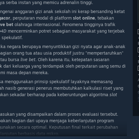
 serba instan yang memicu adrenalin tinggi.
engenai anggaran gizi anak sekolah ini kerap bersanding ketat
gacor
, perputaran modal di platform
slot online
, tebakan
ive bet
olahraga internasional. Fenomena tingginya trafik
o4D
mencerminkan potret sebagian masyarakat yang terjebak
spekulatif.
ika negara berupaya menyuntikkan gizi nyata agar anak-anak
bagian orang tua atau usia produktif justru "mempertaruhkan"
tau bursa
live bet
. Oleh karena itu, ketepatan sasaran
 dari keluarga yang terdampak oleh perputaran uang semu di
demi masa depan mereka.
a menggunakan prinsip spekulatif layaknya memasang
h nasib generasi penerus membutuhkan kalkulasi riset yang
, bukan sekadar berharap pada keberuntungan algoritma
slot
asukan yang disampaikan dalam proses evaluasi tersebut.
akan bagian dari upaya menjaga keberlanjutan program
unakan secara optimal. Keputusan final terkait perubahan
njutan berbasis data mikro.