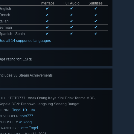
Interface
Full Audio
Subtitles
English
✔
✔
✔
French
✔
✔
✔
Italian
✔
✔
✔
German
✔
✔
✔
Spanish - Spain
✔
✔
✔
See all 14 supported languages
Age rating for: ESRB
Includes 38 Steam Achievements
View
all 38
TOTO777 : Anak Orang Kaya Kini Tidak Terima MBG,
TITLE:
Kepala BGN: Prabowo Langsung Senang Banget.
Togel 10 Juta
GENRE:
toto777
DEVELOPER:
wukong
PUBLISHER:
Lotre Togel
FRANCHISE: