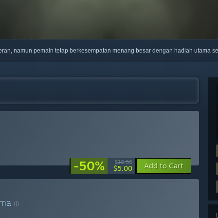
ran, namun pemain tetap berkesempatan menang besar dengan hadiah utama senil
-50%
$10.00
Add to Cart
$5.00
ama
(!)