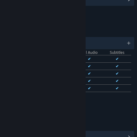
LINKS & INFO
LANGUAGES
English and 13 more
Interface
Full Audio
Subtitles
English
✔
✔
✔
French
✔
✔
✔
Italian
✔
✔
✔
German
✔
✔
✔
Spanish - Spain
✔
✔
✔
See all 14 supported languages
RATINGS
Age rating for: ESRB
View Steam Achievements
(38)