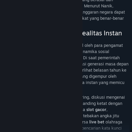
keluarga dengan kondisi ekonomi mapan. Menurut Nanik,
langkah tersebut bertujuan agar alokasi anggaran negara dapat
lebih terfokus kepada kelompok masyarakat yang benar-benar
memerlukan dukungan gizi tambahan.
Investasi Masa Depan vs Realitas Instan
Jagat Maya
Langkah evaluasi ini dinilai sangat krusial oleh para pengamat
kebijakan publik, terutama jika melihat dinamika sosial
masyarakat urban dan pedesaan saat ini. Di saat pemerintah
sedang berjuang keras membangun fondasi generasi masa depan
lewat investasi gizi yang hasilnya baru terlihat belasan tahun ke
depan, ruang digital Indonesia justru sedang digempur oleh
fenomena sebaliknya—yaitu budaya serba instan yang memicu
adrenalin tinggi.
Di media sosial dan berbagai platform daring, diskusi mengenai
anggaran gizi anak sekolah ini kerap bersanding ketat dengan
topik-topik populer seputar perburuan pola
slot gacor
,
perputaran modal di platform
slot online
, tebakan angka jitu
toto4D
, hingga keputusan kilat dalam bursa
live bet
olahraga
internasional. Fenomena tingginya trafik pencarian kata kunci