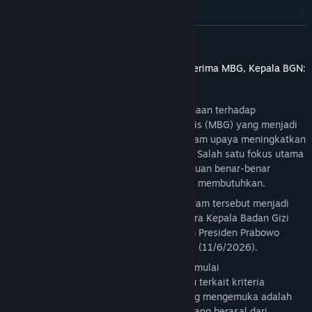
toto777 link
toto777 login
READ MORE
toto777 alternatif
TOTO777 : Anak Orang Kaya Kini Tidak Terima MBG, Kepala BGN:
Prabowo Langsung Senang Banget.
Pemerintah terus melakukan penyempurnaan terhadap
pelaksanaan Program Makan Bergizi Gratis (MBG) yang menjadi
salah satu program strategis nasional dalam upaya meningkatkan
kualitas sumber daya manusia Indonesia. Salah satu fokus utama
evaluasi saat ini adalah memastikan bantuan benar-benar
diterima oleh kelompok masyarakat yang membutuhkan.
Pembahasan mengenai optimalisasi program tersebut menjadi
salah satu agenda dalam pertemuan antara Kepala Badan Gizi
Nasional (BGN), Nanik S. Deyang, dengan Presiden Prabowo
Subianto di Istana Negara, Jakarta, Kamis (11/6/2026).
Dalam kesempatan tersebut, pemerintah mulai
mempertimbangkan sejumlah skema baru terkait kriteria
penerima manfaat. Salah satu usulan yang mengemuka adalah
pembatasan bantuan bagi peserta didik yang berasal dari